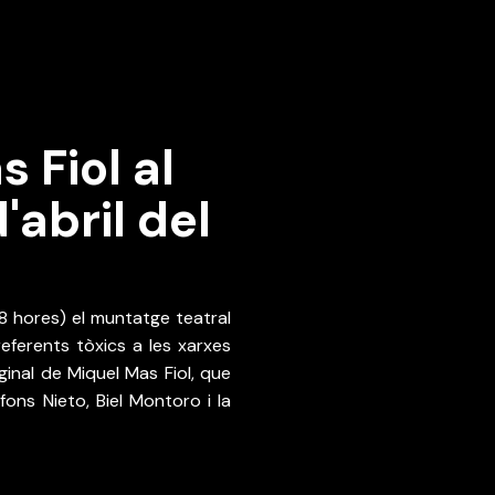
 Fiol al
'abril del
El Teatre Principal estrenarà de forma absoluta aquest dissabte 5 i diumenge 6 d’abril (18 hores) el muntatge teatral 
 referents tòxics a les xarxes 
inal de Miquel Mas Fiol, que 
ons Nieto, Biel Montoro i la 