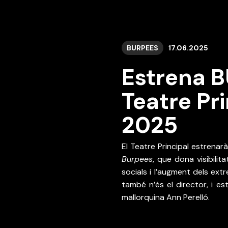
Diapositiva 1 de 1
BURPEES
17.06.2025
Estrena B
Teatre Pri
2025
Burpees
, que dona visibilit
socials i l’augment dels ext
també n’és el director, i es
mallorquina Ann Perelló.