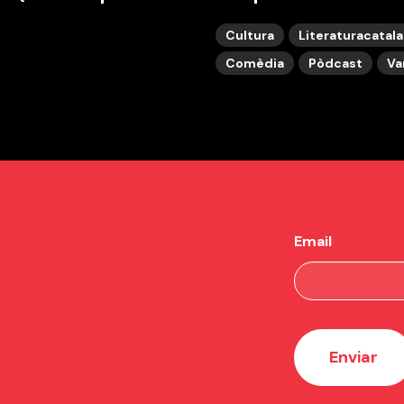
Cultura
Literaturacatal
Comèdia
Pòdcast
Va
Email