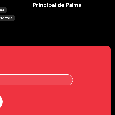
Principal de Palma
ana
riettes