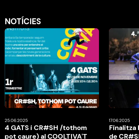
NOTÍCIES
25.06.2025
17.06.2025
4 GATS i CR#SH /tothom
Finalitza
pot caure) al COOLTIVA'T
de CR#S