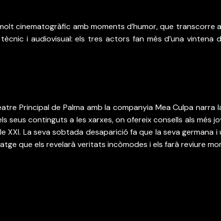
molt cinematogràfic amb moments d’humor, que transcorre a 
cnic i audiovisual: els tres actors fan més d’una vintena de
tre Principal de Palma amb la companyia Mea Culpa narra la 
ls seus continguts a les xarxes, on ofereix consells als més jove
le XXI. La seva sobtada desaparició fa que la seva germana i 
iatge que els revelarà veritats incòmodes i els farà reviure m