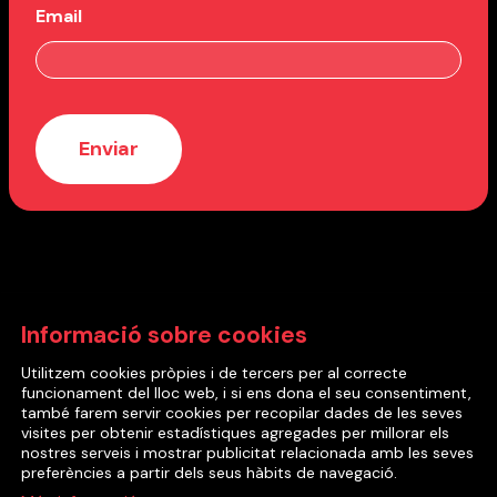
Email
Amb el suport de:
Informació sobre cookies
Utilitzem cookies pròpies i de tercers per al correcte
funcionament del lloc web, i si ens dona el seu consentiment,
també farem servir cookies per recopilar dades de les seves
visites per obtenir estadístiques agregades per millorar els
nostres serveis i mostrar publicitat relacionada amb les seves
2022 © Cia Mea Culpa Teatre
preferències a partir dels seus hàbits de navegació.