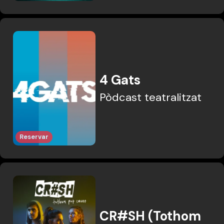
4 Gats
Pòdcast teatralitzat
Reservar
CR#SH (Tothom