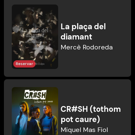
La plaça del
diamant
Mercè Rodoreda
Reservar
CR#SH (tothom
pot caure)
Miquel Mas Fiol