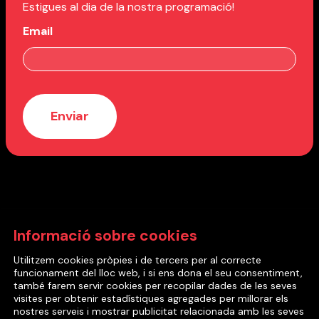
Estigues al dia de la nostra programació!
Email
Amb el suport de:
Informació sobre cookies
Utilitzem cookies pròpies i de tercers per al correcte
funcionament del lloc web, i si ens dona el seu consentiment,
també farem servir cookies per recopilar dades de les seves
visites per obtenir estadístiques agregades per millorar els
nostres serveis i mostrar publicitat relacionada amb les seves
2022 © Cia Mea Culpa Teatre