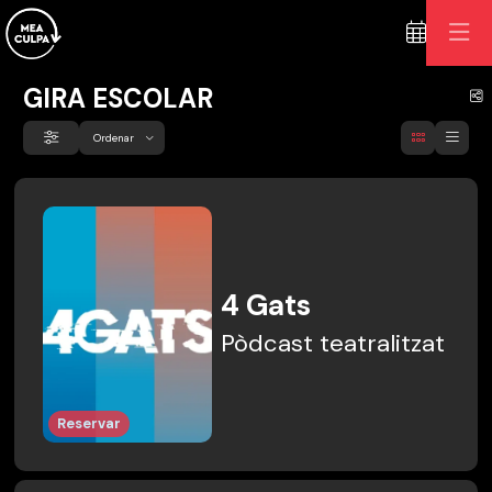
GIRA ESCOLAR
C
Ordenar
Filtrar
Ordenar per
4 Gats
Pòdcast teatralitzat
Reservar