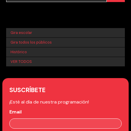
Gira escolar
Gira todos los públicos
Histórico
VER TODOS
SUSCRÍBETE
¡Esté al día de nuestra programación!
Email