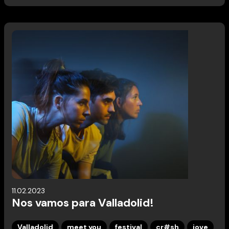
11.02.2023
Nos vamos para Valladolid!
Valladolid
meet you
festival
cr#sh
jove