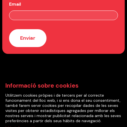
Email
Amb el suport de:
Informació sobre cookies
Utilitzem cookies pròpies i de tercers per al correcte
funcionament del lloc web, i si ens dona el seu consentiment,
també farem servir cookies per recopilar dades de les seves
visites per obtenir estadístiques agregades per millorar els
nostres serveis i mostrar publicitat relacionada amb les seves
2022 © Cia Mea Culpa Teatre
preferències a partir dels seus hàbits de navegació.