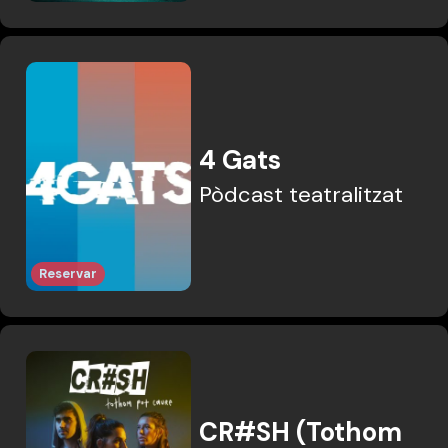
4 Gats
Pòdcast teatralitzat
Reservar
CR#SH (Tothom